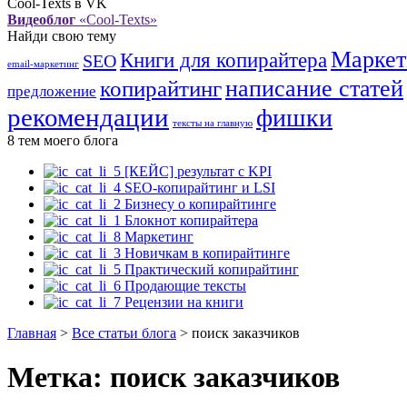
Cool-Texts в VK
Видеоблог
«Cool-Texts»
Найди свою тему
Маркет
Книги для копирайтера
SEO
email-маркетинг
написание статей
копирайтинг
предложение
рекомендации
фишки
тексты на главную
8 тем моего блога
[КЕЙС] результат с KPI
SEO-копирайтинг и LSI
Бизнесу о копирайтинге
Блокнот копирайтера
Маркетинг
Новичкам в копирайтинге
Практический копирайтинг
Продающие тексты
Рецензии на книги
Главная
>
Все статьи блога
>
поиск заказчиков
Метка:
поиск заказчиков