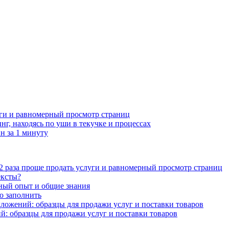
луги и равномерный просмотр страниц
г, находясь по уши в текучке и процессах
 за 1 минуту
 2 раза проще продать услуги и равномерный просмотр страниц
ексты?
чный опыт и общие знания
о заполнить
ожений: образцы для продажи услуг и поставки товаров
: образцы для продажи услуг и поставки товаров