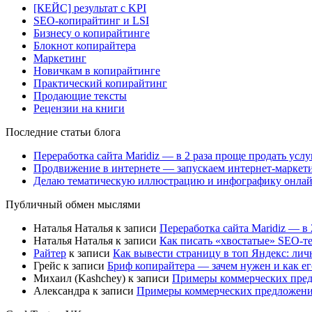
[КЕЙС] результат с KPI
SEO-копирайтинг и LSI
Бизнесу о копирайтинге
Блокнот копирайтера
Маркетинг
Новичкам в копирайтинге
Практический копирайтинг
Продающие тексты
Рецензии на книги
Последние статьи блога
Переработка сайта Maridiz — в 2 раза проще продать ус
Продвижение в интернете — запускаем интернет-маркетин
Делаю тематическую иллюстрацию и инфографику онлайн
Публичный обмен мыслями
Наталья Наталья
к записи
Переработка сайта Maridiz — в
Наталья Наталья
к записи
Как писать «хвостатые» SEO-т
Райтер
к записи
Как вывести страницу в топ Яндекс: ли
Грейс
к записи
Бриф копирайтера — зачем нужен и как ег
Михаил (Kashchey)
к записи
Примеры коммерческих предл
Александра
к записи
Примеры коммерческих предложений