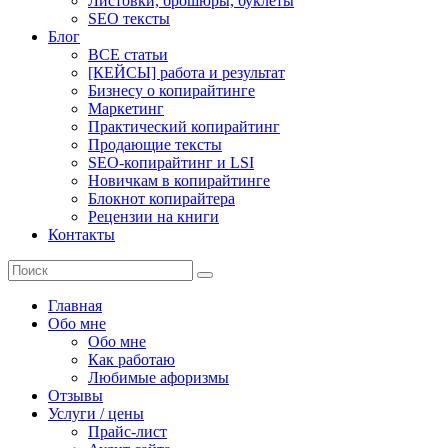
Листовки, брошюры, буклеты
SEO тексты
Блог
ВСЕ статьи
[КЕЙСЫ] работа и результат
Бизнесу о копирайтинге
Маркетинг
Практический копирайтинг
Продающие тексты
SEO-копирайтинг и LSI
Новичкам в копирайтинге
Блокнот копирайтера
Рецензии на книги
Контакты
Главная
Обо мне
Обо мне
Как работаю
Любимые афоризмы
Отзывы
Услуги / цены
Прайс-лист