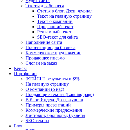
Аудит сайта
Тексты для бизнеса
Статья в блог, Дзен, журнал
Текст на главную страницу
Текст о компании
Продающий текст
Рекламный текст
SEO-текст для сайта
Наполнение сайта
Презентация для бизнеса
Коммерческое предложение
Продающее письмо
Слоган на заказ
Кейсы
Портфолио
[КЕЙСЫ] результаты в $$$
На главную страницу
О компании (о нас)
Продающие тексты (Landing page)
В блог, Яндекс.Дзен, журнал
Примеры презентаций
Коммерческие предложения
Листовки, брошюры, буклеты
SEO тексты
Блог