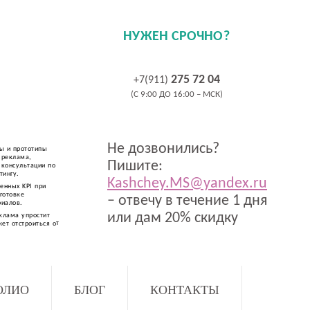
НУЖЕН СРОЧНО?
275 72 04
+7(911)
(C 9:00 ДО 16:00 – МСК)
Не дозвонились?
ы и прототипы
 реклама,
Пишите:
 консультации по
тингу.
Kashchey.MS@yandex.ru
енных KPI при
готовке
– отвечу в течение 1 дня
риалов.
или дам 20% скидку
клама упростит
ет отстроиться от
ОЛИО
БЛОГ
КОНТАКТЫ