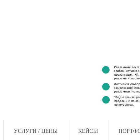
Рекламные текст
сайтов, нативная
презентации, КП,
рекламе и марке
Достигнем оговор
комплексной под
рекламных мате
Убедительная ре
продажи и помож
конкурентов.
УСЛУГИ / ЦЕНЫ
КЕЙСЫ
ПОРТФ