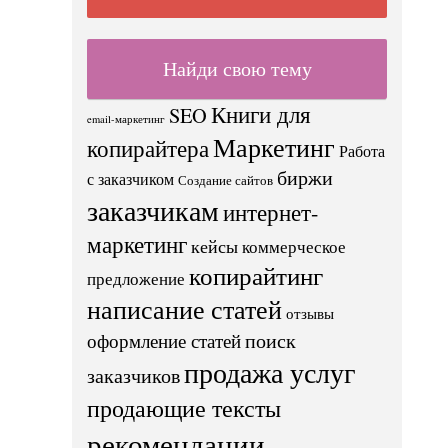
Найди свою тему
Книги для
SEO
email-маркетинг
Маркетинг
копирайтера
Работа
биржи
с заказчиком
Создание сайтов
заказчикам
интернет-
маркетинг
кейсы
коммерческое
копирайтинг
предложение
написание статей
отзывы
поиск
оформление статей
продажа услуг
заказчиков
продающие тексты
рекомендации