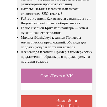
равномерный просмотр страниц
Наталья Наталья
к записи
Как писать
«хвостатые» SEO-тексты?
Райтер
к записи
Как вывести страницу в топ
Яндекс: личный опыт и общие знания
Грейс
к записи
Бриф копирайтера — зачем
нужен и как его заполнить
Михаил (Kashchey)
к записи
Примеры
коммерческих предложений: образцы для
продажи услуг и поставки товаров
Александра
к записи
Примеры коммерческих
предложений: образцы для продажи услуг и
поставки товаров
Cool-Texts в VK
Видеоблог
«Cool-Texts»