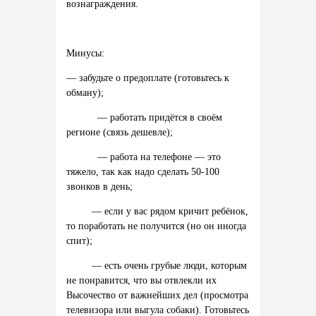
вознаграждения.
Минусы:
—
забудьте
о
предоплате (
готовьтесь
к
обману);
—
работать
придётся
в
своём
регионе (
связь
дешевле);
—
работа
на
телефоне —
это
тяжело,
так
как
надо
сделать 50-100
звонков
в
день;
—
если
у
вас
рядом
кричит
ребёнок,
то
поработать
не
получится (
но
он
иногда
спит);
—
есть
очень
грубые
люди,
которым
не
понравится,
что
вы
отвлекли
их
Высочество
от
важнейших
дел (
просмотра
телевизора
или
выгула
собаки).
Готовьтесь