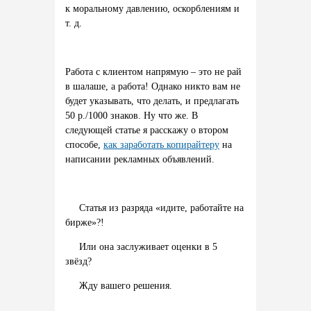
к
моральному
давлению,
оскорблениям
и
т.
д.
Работа с клиентом напрямую – это не рай
в шалаше, а работа! Однако никто вам не
будет указывать, что делать, и предлагать
50 р./1000 знаков. Ну что же. В
следующей статье я расскажу о втором
способе,
как заработать копирайтеру
на
написании рекламных объявлений.
Статья
из
разряда «
идите,
работайте
на
бирже»?!
Или
она
заслуживает
оценки
в 5
звёзд?
Жду
вашего
решения.