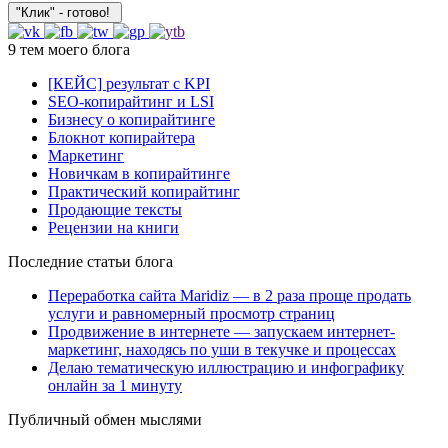
9 тем моего блога
[КЕЙС] результат с KPI
SEO-копирайтинг и LSI
Бизнесу о копирайтинге
Блокнот копирайтера
Маркетинг
Новичкам в копирайтинге
Практический копирайтинг
Продающие тексты
Рецензии на книги
Последние статьи блога
Переработка сайта Maridiz — в 2 раза проще продать
услуги и равномерный просмотр страниц
Продвижение в интернете — запускаем интернет-
маркетинг, находясь по уши в текучке и процессах
Делаю тематическую иллюстрацию и инфографику
онлайн за 1 минуту
Публичный обмен мыслями